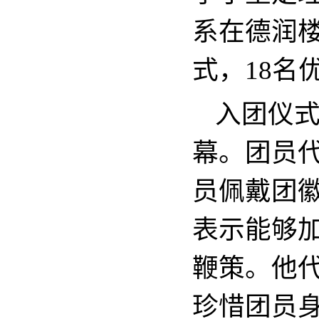
系在德润楼
式，18名
入团仪
幕。团员
员佩戴团
表示能够
鞭策。他
珍惜团员